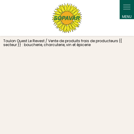
Toulon Ouest Le Revest / Vente de produits frais de producteurs {{
secteur }} : boucherie, charcuterie, vin et épicerie
Vente de produits frais de
producteurs Toulon Ouest Le
Revest : boucherie,
charcuterie, vin et épicerie
04 69 00 14 83
Sopavar
vous propose une offre complète en
vente directe : viande locale, charcuterie