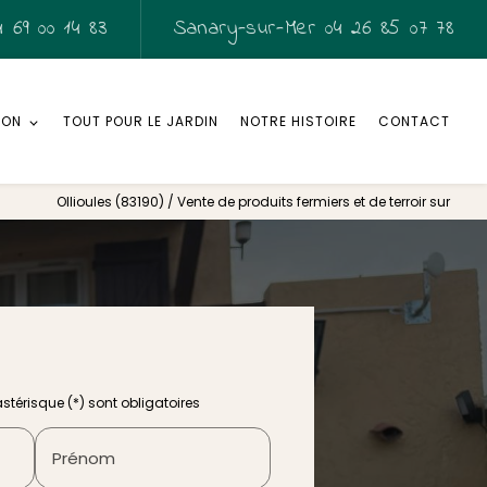
 69 00 14 83
Sanary-sur-Mer
04 26 85 07 78
SON
TOUT POUR LE JARDIN
NOTRE HISTOIRE
CONTACT
Ollioules (83190) / Vente de produits fermiers et de terroir sur
térisque (*) sont obligatoires
Prénom