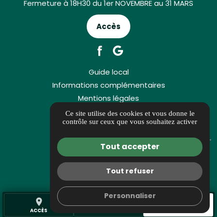
Fermeture à 18H30 du 1er NOVEMBRE au 31 MARS
Accès
Guide local
Informations complémentaires
Mentions légales
Politique de confidentialité
Ce site utilise des cookies et vous donne le
contrôle sur ceux que vous souhaitez activer
Gestion des cookies
Tout accepter
Tout refuser
Personnaliser
place
call
mail
ACCÈS
TÉL.
CONTACT