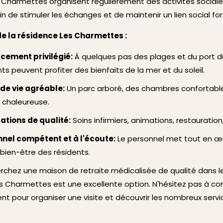
es Charmettes organisent régulièrement des activités sociale
fin de stimuler les échanges et de maintenir un lien social for
de la résidence Les Charmettes :
cement privilégié:
À quelques pas des plages et du port du
nts peuvent profiter des bienfaits de la mer et du soleil.
de vie agréable:
Un parc arboré, des chambres confortabl
chaleureuse.
ations de qualité:
Soins infirmiers, animations, restauration,
nel compétent et à l'écoute:
Le personnel met tout en œ
 bien-être des résidents.
erchez une maison de retraite médicalisée de qualité dans le
s Charmettes est une excellente option. N'hésitez pas à co
ent pour organiser une visite et découvrir les nombreux servi