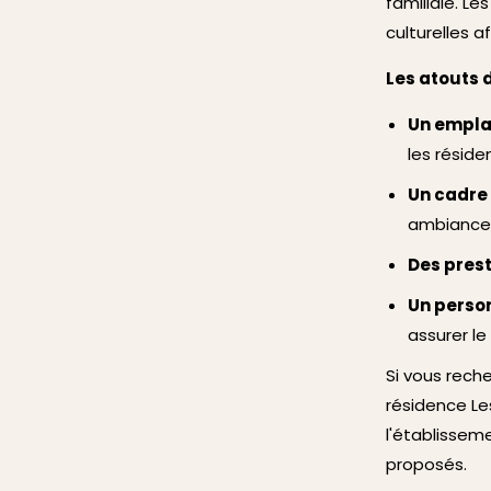
familiale. L
culturelles a
Les atouts 
Un empla
les réside
Un cadre 
ambiance 
Des prest
Un person
assurer le
Si vous rech
résidence Le
l'établissem
proposés.