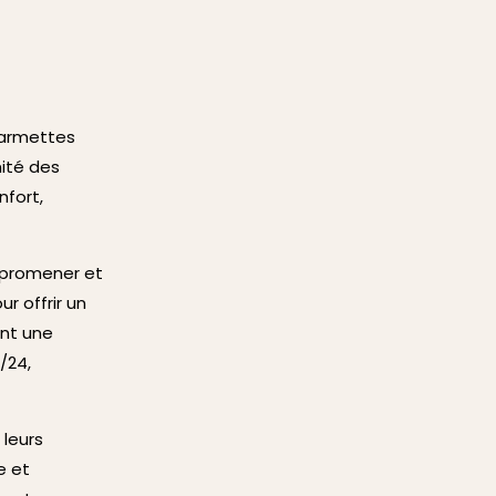
harmettes
mité des
nfort,
 promener et
r offrir un
nt une
/24,
 leurs
e et