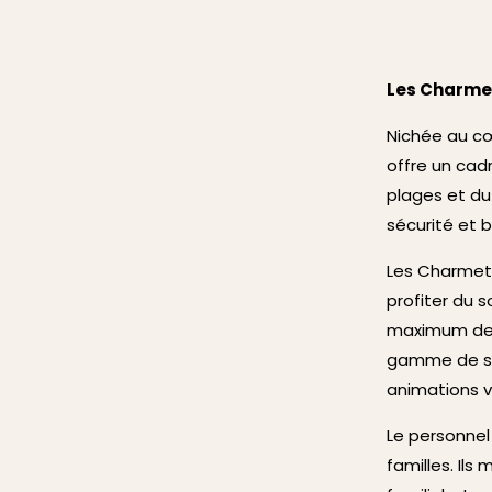
Les Charmet
Nichée au cœ
offre un cadr
plages et du 
sécurité et b
Les Charmett
profiter du s
maximum de 
gamme de ser
animations va
Le personnel 
familles. Il