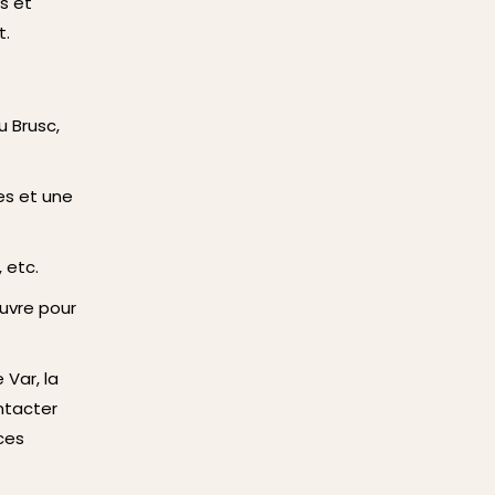
s et
t.
 Brusc,
es et une
 etc.
uvre pour
 Var, la
ntacter
ces