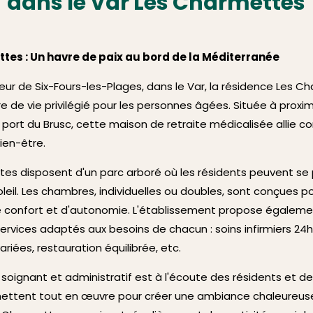
dans le Var Les Charmettes
tes : Un havre de paix au bord de la Méditerranée
ur de Six-Fours-les-Plages, dans le Var, la résidence Les C
e de vie privilégié pour les personnes âgées. Située à proxi
port du Brusc, cette maison de retraite médicalisée allie co
ien-être.
es disposent d'un parc arboré où les résidents peuvent se
oleil. Les chambres, individuelles ou doubles, sont conçues pou
confort et d'autonomie. L'établissement propose égaleme
vices adaptés aux besoins de chacun : soins infirmiers 24h
riées, restauration équilibrée, etc.
soignant et administratif est à l'écoute des résidents et de
s mettent tout en œuvre pour créer une ambiance chaleureus