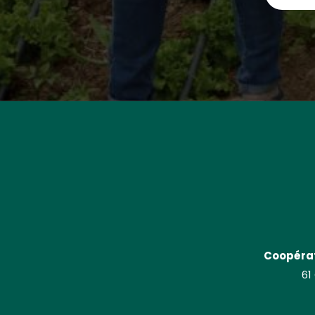
Coopérat
61