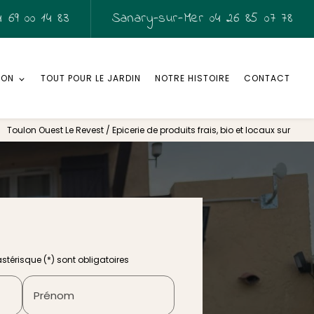
 69 00 14 83
Sanary-sur-Mer
04 26 85 07 78
SON
TOUT POUR LE JARDIN
NOTRE HISTOIRE
CONTACT
Toulon Ouest Le Revest / Epicerie de produits frais, bio et locaux sur
térisque (*) sont obligatoires
Prénom