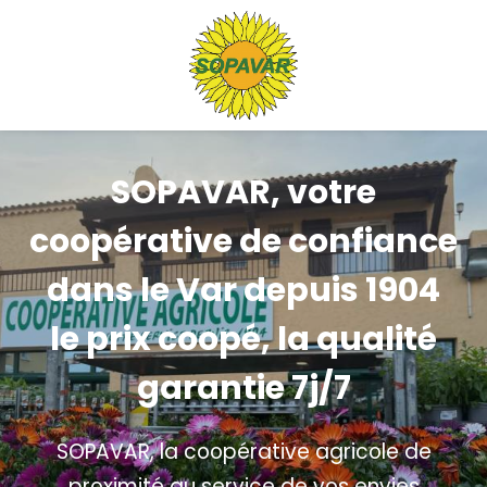
Panneau de gestion des cookies
SOPAVAR, votre
coopérative de confiance
dans le Var depuis 1904
le prix coopé, la qualité
garantie 7j/7
SOPAVAR, la coopérative agricole de
proximité au service de vos envies