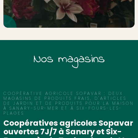
Nos magasins
COOPÉRATIVE AGRICOLE SOPAVAR : DEUX
MAGASINS DE PRODUITS FRAIS, D'ARTICLES
DE JARDIN ET DE PRODUITS POUR LA MAISON
À SANARY-SUR-MER ET À SIX-FOURS-LES-
PLAGES
Coopératives agricoles Sopavar
ouvertes 7J/7 à Sanary et Six-