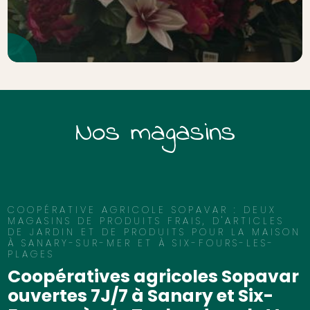
Nos magasins
COOPÉRATIVE AGRICOLE SOPAVAR : DEUX
MAGASINS DE PRODUITS FRAIS, D'ARTICLES
DE JARDIN ET DE PRODUITS POUR LA MAISON
À SANARY-SUR-MER ET À SIX-FOURS-LES-
PLAGES
Coopératives agricoles Sopavar
ouvertes 7J/7 à Sanary et Six-