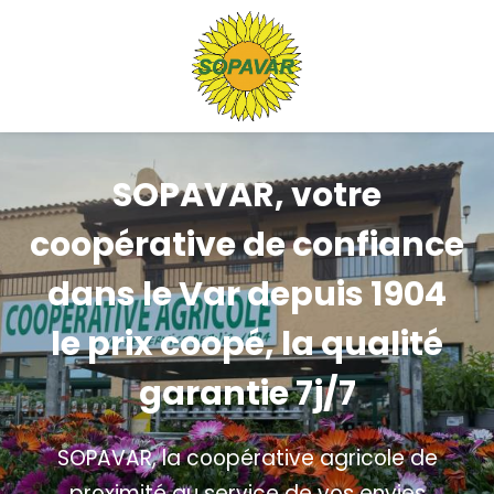
Panneau de gestion des cookies
SOPAVAR, votre
coopérative de confiance
dans le Var depuis 1904
le prix coopé, la qualité
garantie 7j/7
SOPAVAR, la coopérative agricole de
proximité au service de vos envies