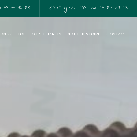
 69 00 14 83
Sanary-sur-Mer
04 26 85 07 78
SON
TOUT POUR LE JARDIN
NOTRE HISTOIRE
CONTACT