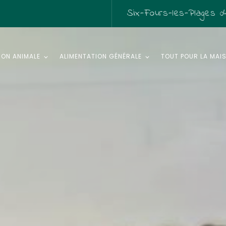
Six-Fours-les-Plages
04
ION ANIMALE
ALIMENTATION GÉNÉRALE
TOUT POUR LA MAI