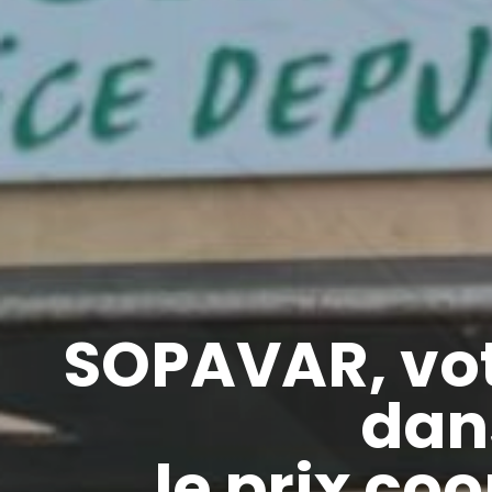
SOPAVAR, vot
dans
le prix coo