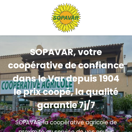
Panneau de gestion des cookies
SOPAVAR, votre
coopérative de confiance
dans le Var depuis 1904
le prix coopé, la qualité
garantie 7j/7
SOPAVAR, la coopérative agricole de
proximité au service de vos envies