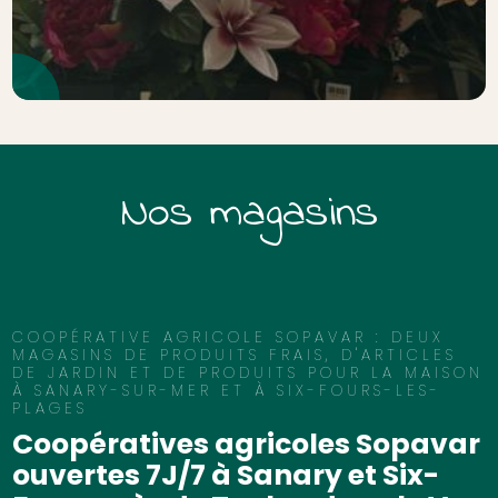
Nos magasins
COOPÉRATIVE AGRICOLE SOPAVAR : DEUX
MAGASINS DE PRODUITS FRAIS, D'ARTICLES
DE JARDIN ET DE PRODUITS POUR LA MAISON
À SANARY-SUR-MER ET À SIX-FOURS-LES-
PLAGES
Coopératives agricoles Sopavar
ouvertes 7J/7 à Sanary et Six-